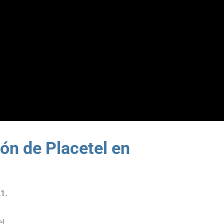
ión de Placetel en
1.
l.