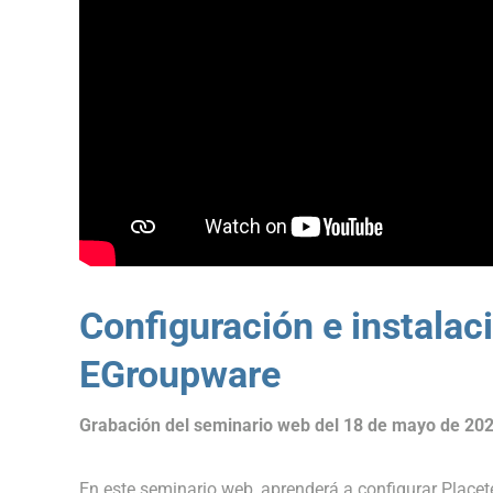
Configuración e instalac
EGroupware
Grabación del seminario web del 18 de mayo de 202
En este seminario web, aprenderá a configurar Placete