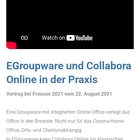
EGroupware und Collabora
Online in der Praxis
Vortrag bei Froscon 2021 vom 22. August 2021
Eine Groupware mit integrierten Online Office verlegt das
Office in den Browser. Nicht nur für das Corona-Home-
Office, Orts- und Clientunabhängig.
In EGroupware kann Collabora Online als klassisches