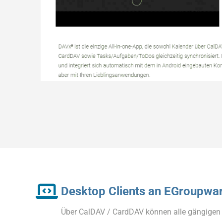
Desktop Clients an EGroupwa
Über CalDAV / CardDAV können alle gängigen 