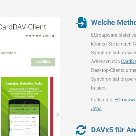
Welche Metho
EGroupware bietet ve
können Sie je nach Ge
Synchronisation wäh
Adressen das
CardD
Desktop-Clients unter
Synchronisation per 
basiert.
Fallstudie:
EGroupwar
Jena
.
DAVx5 für An